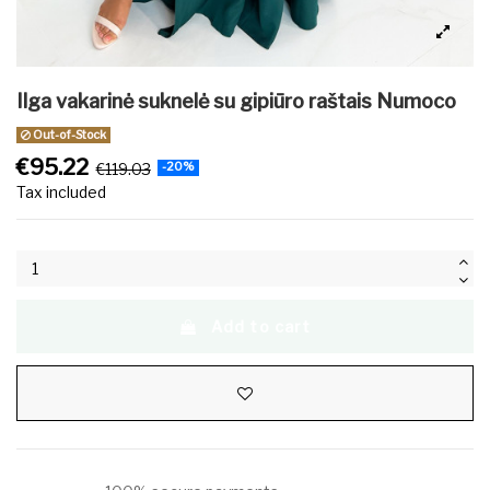
Ilga vakarinė suknelė su gipiūro raštais Numoco
Out-of-Stock
€95.22
€119.03
-20%
Tax included
Add to cart