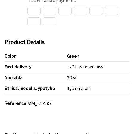
100% secure payments
Product Details
Color
Green
Fast delivery
1 - 3 business days
Nuolaida
30%
Stilius, modelis, ypatybė
Ilga suknelė
Reference
MM_171435